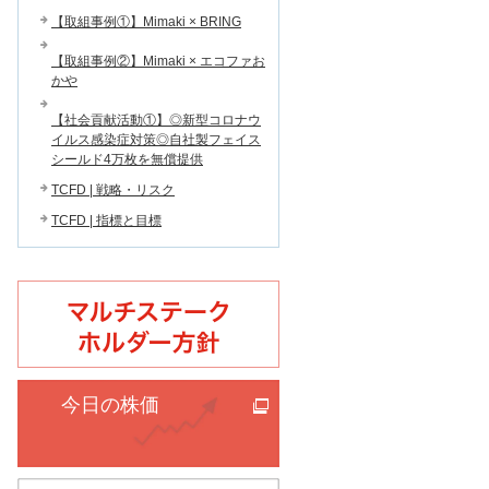
【取組事例①】Mimaki × BRING
【取組事例②】Mimaki × エコファお
かや
【社会貢献活動①】◎新型コロナウ
イルス感染症対策◎自社製フェイス
シールド4万枚を無償提供
TCFD | 戦略・リスク
TCFD | 指標と目標
今日の株価