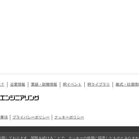
社？
企業情報
業績・財務情報
IRイベント
IRライブラリ
株式・社債情
責事項
プライバシーポリシー
クッキーポリシー
© MIMAKI ENGINEERING CO., LTD.
使用しております。閲覧を続けることで、クッキーの使用に同意したものとみなされ