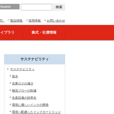
English
問）
製品情報
採用情報
お問い合わせ
ライブラリ
株式・社債情報
サステナビリティ
サステナビリティ
節水
在庫ロスの減少
物流フローの削減
生産設備の効率化
環境に優しいインクの開発
環境へ配慮したインクカートリッジ