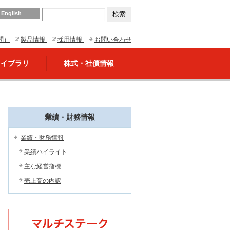
English
問）
製品情報
採用情報
お問い合わせ
ライブラリ
株式・社債情報
業績・財務情報
業績・財務情報
業績ハイライト
主な経営指標
売上高の内訳