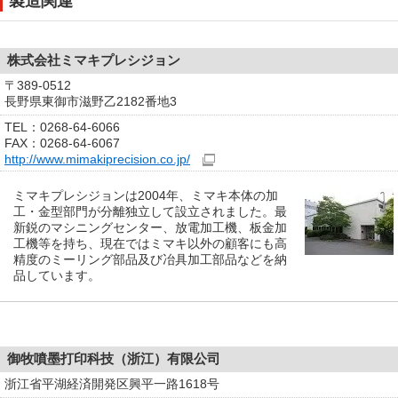
製造関連
株式会社ミマキプレシジョン
〒389-0512
長野県東御市滋野乙2182番地3
TEL：0268-64-6066
FAX：0268-64-6067
http://www.mimakiprecision.co.jp/
ミマキプレシジョンは2004年、ミマキ本体の加
工・金型部門が分離独立して設立されました。最
新鋭のマシニングセンター、放電加工機、板金加
工機等を持ち、現在ではミマキ以外の顧客にも高
精度のミーリング部品及び冶具加工部品などを納
品しています。
御牧噴墨打印科技（浙江）有限公司
浙江省平湖経済開発区興平一路1618号